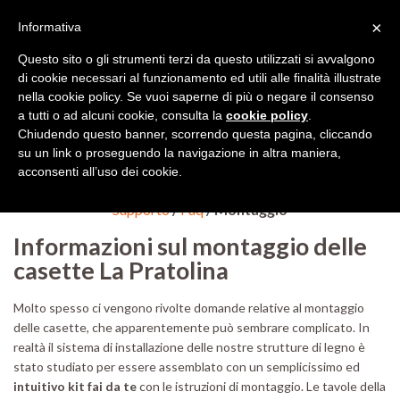
Le attività saranno sospese per chiusura aziendale dal 8 agosto al 23
×
Informativa
compreso. Per preventivi usa il
form contatti
.
Questo sito o gli strumenti terzi da questo utilizzati si avvalgono
di cookie necessari al funzionamento ed utili alle finalità illustrate
nella cookie policy. Se vuoi saperne di più o negare il consenso
a tutti o ad alcuni cookie, consulta la
cookie policy
.
Chiudendo questo banner, scorrendo questa pagina, cliccando
SHOP
su un link o proseguendo la navigazione in altra maniera,
acconsenti all’uso dei cookie.
Supporto
/
Faq
/
Montaggio
Informazioni sul montaggio delle
casette La Pratolina
Molto spesso ci vengono rivolte domande relative al montaggio
delle casette, che apparentemente può sembrare complicato. In
realtà il sistema di installazione delle nostre strutture di legno è
stato studiato per essere assemblato con un semplicissimo ed
intuitivo kit fai da te
con le istruzioni di montaggio. Le tavole della