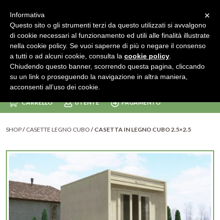
Le attività saranno sospese per chiusura aziendale dal 8 agosto al 23
×
Informativa
compreso. Per preventivi usa il
form contatti
.
Questo sito o gli strumenti terzi da questo utilizzati si avvalgono
di cookie necessari al funzionamento ed utili alle finalità illustrate
nella cookie policy. Se vuoi saperne di più o negare il consenso
a tutti o ad alcuni cookie, consulta la
cookie policy
.
Chiudendo questo banner, scorrendo questa pagina, cliccando
SHOP
su un link o proseguendo la navigazione in altra maniera,
acconsenti all’uso dei cookie.
CARRELLO
UTENTE
PAGAMENTO
SHOP
/
CASETTE LEGNO CUBO
/ CASETTA IN LEGNO CUBO 2.5×2.5