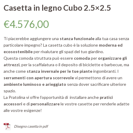
Casetta in legno Cubo 2.5×2.5
€
4.576,00
Ti piacerebbe aggiungere una
stanza funzionale
alla tua casa senza
particolare impegno? La casetta cubo è la soluzione
moderna ed
ecosostenibile
per rivalutare gli spazi del tuo giardino.
Questa comoda struttura può essere
comoda
per
organizzare gli
attrezzi
, per la scaffalatura o il deposito di biciclette e barbecue, ma
anche come
stanza invernale per le tue piante
ingombranti. I
serramenti con apertura scorrevole
vi permettono di avere un
ambiente luminoso e arieggiato
senza dover sacrificare ulteriore
spazio.
La Pratolina vi offre l’opportunità di installare anche
pratici
accessori
e di
personalizzare
le vostre casette per renderle adatte
alle vostre esigenze!
Disegno casetta in pdf