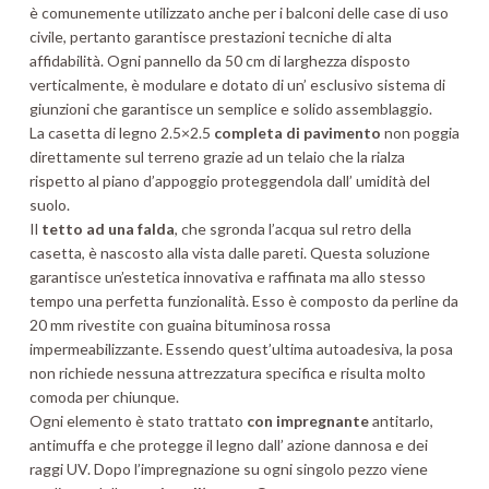
è comunemente utilizzato anche per i balconi delle case di uso
civile, pertanto garantisce prestazioni tecniche di alta
affidabilità. Ogni pannello da 50 cm di larghezza disposto
verticalmente, è modulare e dotato di un’ esclusivo sistema di
giunzioni che garantisce un semplice e solido assemblaggio.
La casetta di legno 2.5×2.5
completa di pavimento
non poggia
direttamente sul terreno grazie ad un telaio che la rialza
rispetto al piano d’appoggio proteggendola dall’ umidità del
suolo.
Il
tetto ad una falda
, che sgronda l’acqua sul retro della
casetta, è nascosto alla vista dalle pareti. Questa soluzione
garantisce un’estetica innovativa e raffinata ma allo stesso
tempo una perfetta funzionalità. Esso è composto da perline da
20 mm rivestite con guaina bituminosa rossa
impermeabilizzante. Essendo quest’ultima autoadesiva, la posa
non richiede nessuna attrezzatura specifica e risulta molto
comoda per chiunque.
Ogni elemento è stato trattato
con impregnante
antitarlo,
antimuffa e che protegge il legno dall’ azione dannosa e dei
raggi UV. Dopo l’impregnazione su ogni singolo pezzo viene