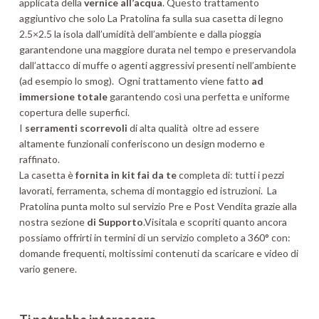
applicata della
vernice all’acqua
. Questo trattamento
aggiuntivo che solo La Pratolina fa sulla sua casetta di legno
2.5×2.5 la isola dall’umidità dell’ambiente e dalla pioggia
garantendone una maggiore durata nel tempo e preservandola
dall’attacco di muffe o agenti aggressivi presenti nell’ambiente
(ad esempio lo smog). Ogni trattamento viene fatto
ad
immersione totale
garantendo così una perfetta e uniforme
copertura delle superfici.
I
serramenti scorrevoli
di alta qualità oltre ad essere
altamente funzionali conferiscono un design moderno e
raffinato.
La casetta è
fornita in kit fai da te
completa di: tutti i pezzi
lavorati, ferramenta, schema di montaggio ed istruzioni. La
Pratolina punta molto sul servizio Pre e Post Vendita grazie alla
nostra sezione
di
Supporto
.Visitala e scopriti quanto ancora
possiamo offrirti in termini di un servizio completo a 360° con:
domande frequenti, moltissimi contenuti da scaricare e video di
vario genere.